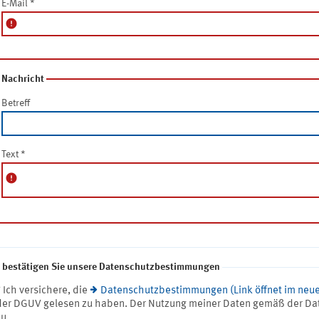
E-Mail
*
error
Nachricht
Betreff
Text
*
error
e bestätigen Sie unsere Datenschutzbestimmungen
* Ich versichere, die
Datenschutzbestimmungen (Link öffnet im neue
der DGUV gelesen zu haben. Der Nutzung meiner Daten gemäß der Da
zu.