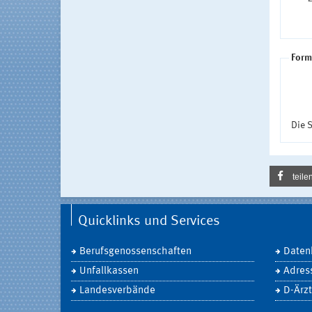
Form
Die S
teile
Quicklinks und Services
Berufsgenossenschaften
Daten
Unfallkassen
Adres
Landesverbände
D-Ärzt