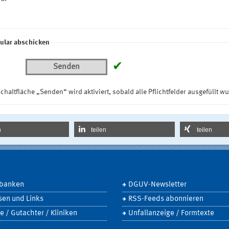
ular abschicken
✔
Senden
chaltfläche „Senden“ wird aktiviert, sobald alle Pflichtfelder ausgefüllt w
n
teilen
teilen
banken
DGUV-Newsletter
sen und Links
RSS-Feeds abonnieren
e / Gutachter / Kliniken
Unfallanzeige / Formtexte