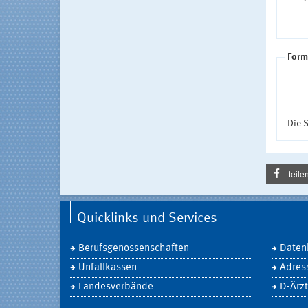
Form
Die S
teile
Quicklinks und Services
Berufsgenossenschaften
Daten
Unfallkassen
Adres
Landesverbände
D-Ärzt