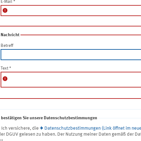
E-Mail
*
error
Nachricht
Betreff
Text
*
error
e bestätigen Sie unsere Datenschutzbestimmungen
* Ich versichere, die
Datenschutzbestimmungen (Link öffnet im neue
der DGUV gelesen zu haben. Der Nutzung meiner Daten gemäß der Da
zu.