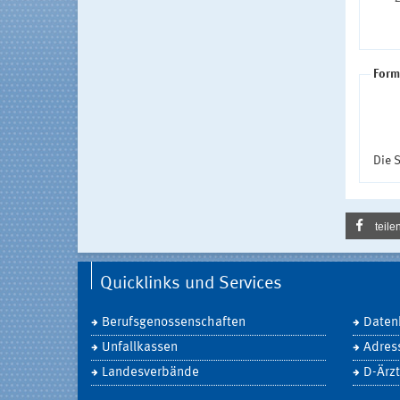
Form
Die S
teile
Quicklinks und Services
Berufsgenossenschaften
Daten
Unfallkassen
Adres
Landesverbände
D-Ärzt