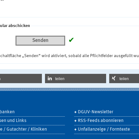
ular abschicken
✔
Senden
chaltfläche „Senden“ wird aktiviert, sobald alle Pflichtfelder ausgefüllt w
n
teilen
teilen
banken
DGUV-Newsletter
sen und Links
RSS-Feeds abonnieren
e / Gutachter / Kliniken
Unfallanzeige / Formtexte