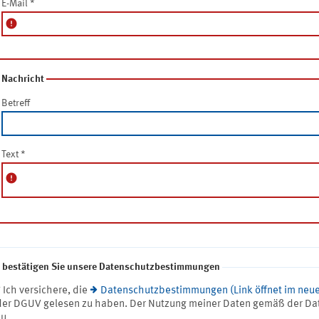
E-Mail
*
error
Nachricht
Betreff
Text
*
error
e bestätigen Sie unsere Datenschutzbestimmungen
* Ich versichere, die
Datenschutzbestimmungen (Link öffnet im neue
der DGUV gelesen zu haben. Der Nutzung meiner Daten gemäß der Da
zu.