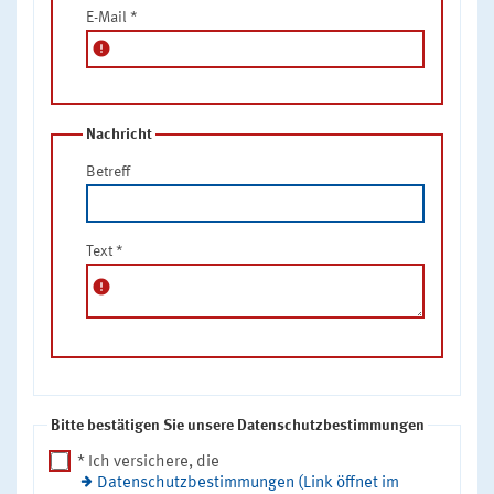
E-Mail
*
error
Nachricht
Betreff
Text
*
error
Bitte bestätigen Sie unsere Datenschutzbestimmungen
* Ich versichere, die
Datenschutzbestimmungen (Link öffnet im