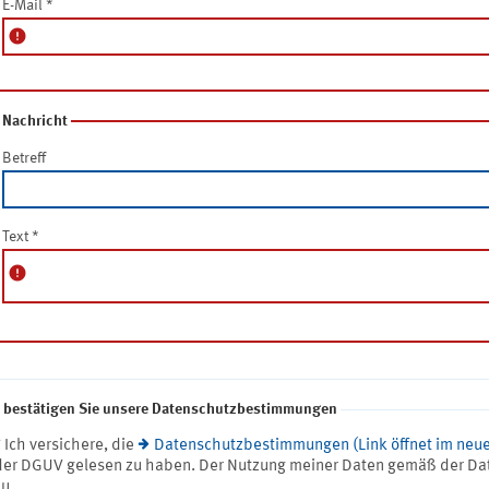
E-Mail
*
error
Nachricht
Betreff
Text
*
error
e bestätigen Sie unsere Datenschutzbestimmungen
* Ich versichere, die
Datenschutzbestimmungen (Link öffnet im neue
der DGUV gelesen zu haben. Der Nutzung meiner Daten gemäß der Da
zu.