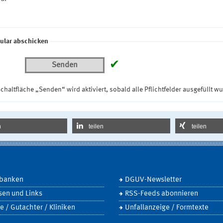
ular abschicken
✔
Senden
chaltfläche „Senden“ wird aktiviert, sobald alle Pflichtfelder ausgefüllt w
n
teilen
teilen
banken
DGUV-Newsletter
sen und Links
RSS-Feeds abonnieren
e / Gutachter / Kliniken
Unfallanzeige / Formtexte