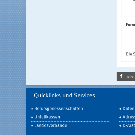
Form
Die S
teile
Quicklinks und Services
Berufsgenossenschaften
Daten
Unfallkassen
Adres
Landesverbände
D-Ärzt