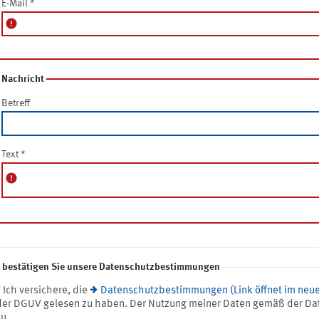
E-Mail
*
error
Nachricht
Betreff
Text
*
error
e bestätigen Sie unsere Datenschutzbestimmungen
* Ich versichere, die
Datenschutzbestimmungen (Link öffnet im neue
der DGUV gelesen zu haben. Der Nutzung meiner Daten gemäß der Da
zu.