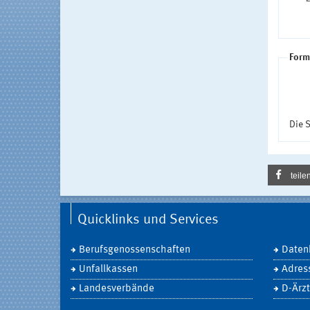
Form
Die S
teile
Quicklinks und Services
Berufsgenossenschaften
Daten
Unfallkassen
Adres
Landesverbände
D-Ärzt