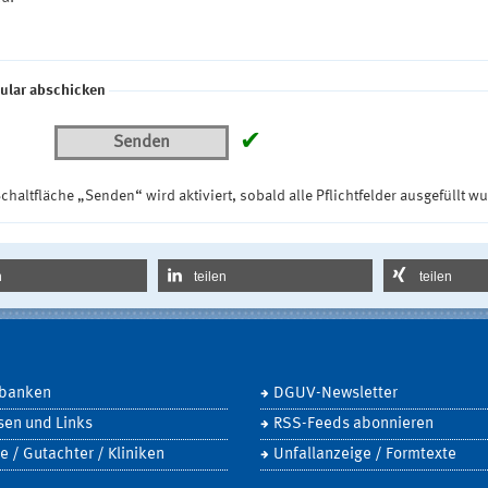
ular abschicken
✔
Senden
chaltfläche „Senden“ wird aktiviert, sobald alle Pflichtfelder ausgefüllt w
n
teilen
teilen
banken
DGUV-Newsletter
sen und Links
RSS-Feeds abonnieren
e / Gutachter / Kliniken
Unfallanzeige / Formtexte