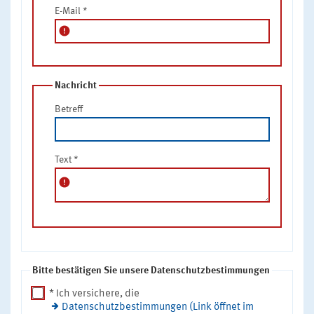
E-Mail
*
error
Nachricht
Betreff
Text
*
error
Bitte bestätigen Sie unsere Datenschutzbestimmungen
* Ich versichere, die
Datenschutzbestimmungen (Link öffnet im