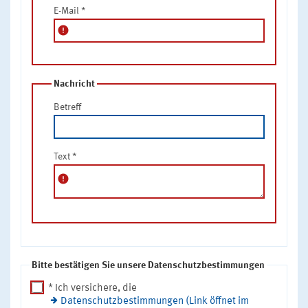
E-Mail
*
error
Nachricht
Betreff
Text
*
error
Bitte bestätigen Sie unsere Datenschutzbestimmungen
* Ich versichere, die
Datenschutzbestimmungen (Link öffnet im