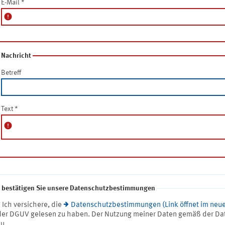
E-Mail
*
error
Nachricht
Betreff
Text
*
error
e bestätigen Sie unsere Datenschutzbestimmungen
* Ich versichere, die
Datenschutzbestimmungen (Link öffnet im neue
der DGUV gelesen zu haben. Der Nutzung meiner Daten gemäß der Da
zu.