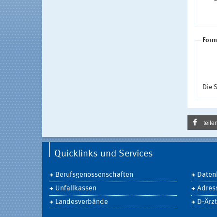
Form
Die S
teile
Quicklinks und Services
Berufsgenossenschaften
Daten
Unfallkassen
Adres
Landesverbände
D-Ärzt