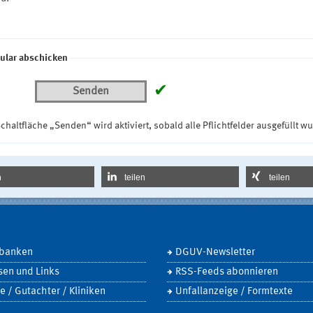
ular abschicken
✔
Senden
chaltfläche „Senden“ wird aktiviert, sobald alle Pflichtfelder ausgefüllt w
n
teilen
teilen
banken
DGUV-Newsletter
sen und Links
RSS-Feeds abonnieren
e / Gutachter / Kliniken
Unfallanzeige / Formtexte