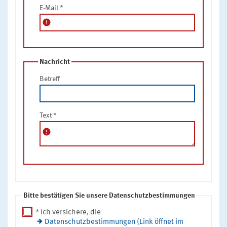
E-Mail
*
error
Nachricht
Betreff
Text
*
error
Bitte bestätigen Sie unsere Datenschutzbestimmungen
* Ich versichere, die
Datenschutzbestimmungen (Link öffnet im