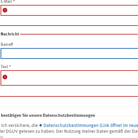
E-Mail
*
error
Nachricht
Betreff
Text
*
error
e bestätigen Sie unsere Datenschutzbestimmungen
* Ich versichere, die
Datenschutzbestimmungen (Link öffnet im neue
der DGUV gelesen zu haben. Der Nutzung meiner Daten gemäß der Da
zu.