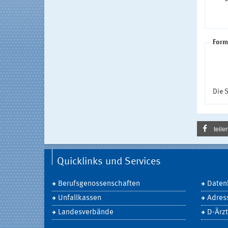
Form
Die S
teile
Quicklinks und Services
Berufsgenossenschaften
Daten
Unfallkassen
Adres
Landesverbände
D-Ärzt