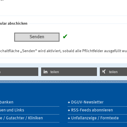
ular abschicken
✔
Senden
chaltfläche „Senden“ wird aktiviert, sobald alle Pflichtfelder ausgefüllt w
n
teilen
teilen
banken
DGUV-Newsletter
sen und Links
RSS-Feeds abonnieren
e / Gutachter / Kliniken
Unfallanzeige / Formtexte