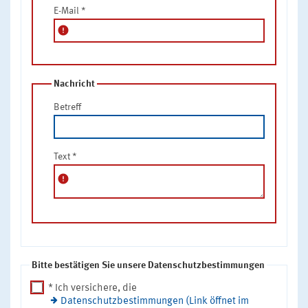
E-Mail
*
error
Nachricht
Betreff
Text
*
error
Bitte bestätigen Sie unsere Datenschutzbestimmungen
* Ich versichere, die
Datenschutzbestimmungen (Link öffnet im