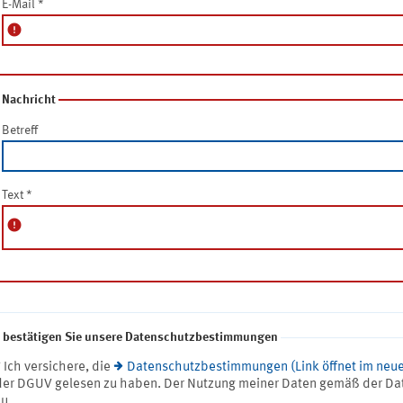
E-Mail
*
error
Nachricht
Betreff
Text
*
error
e bestätigen Sie unsere Datenschutzbestimmungen
* Ich versichere, die
Datenschutzbestimmungen (Link öffnet im neue
der DGUV gelesen zu haben. Der Nutzung meiner Daten gemäß der Da
zu.