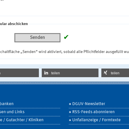
ular abschicken
✔
Senden
chaltfläche „Senden“ wird aktiviert, sobald alle Pflichtfelder ausgefüllt w
n
teilen
teilen
banken
DGUV-Newsletter
sen und Links
RSS-Feeds abonnieren
e / Gutachter / Kliniken
Unfallanzeige / Formtexte