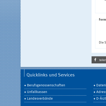
Form
Die S
teile
Quicklinks und Services
Berufsgenossenschaften
Daten
Unfallkassen
Adres
Landesverbände
D-Ärzt