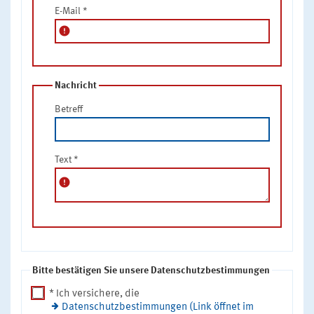
E-Mail
*
error
Nachricht
Betreff
Text
*
error
Bitte bestätigen Sie unsere Datenschutzbestimmungen
* Ich versichere, die
Datenschutzbestimmungen (Link öffnet im