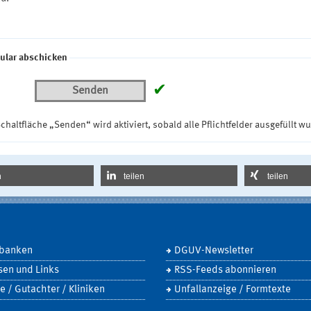
ular abschicken
✔
Senden
chaltfläche „Senden“ wird aktiviert, sobald alle Pflichtfelder ausgefüllt w
n
teilen
teilen
banken
DGUV-Newsletter
sen und Links
RSS-Feeds abonnieren
e / Gutachter / Kliniken
Unfallanzeige / Formtexte