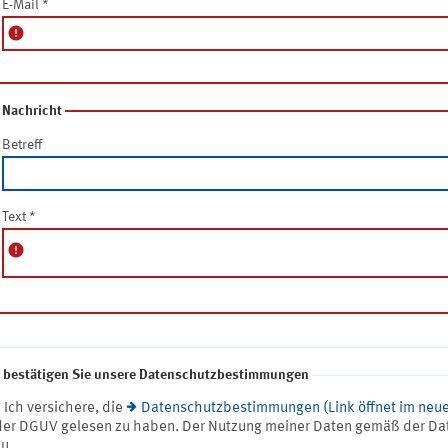
E-Mail
*
error
Nachricht
Betreff
Text
*
error
e bestätigen Sie unsere Datenschutzbestimmungen
* Ich versichere, die
Datenschutzbestimmungen (Link öffnet im neue
der DGUV gelesen zu haben. Der Nutzung meiner Daten gemäß der Da
zu.