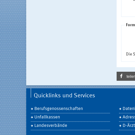
Form
Die S
teile
Quicklinks und Services
Berufsgenossenschaften
Daten
Unfallkassen
Adres
Landesverbände
D-Ärzt