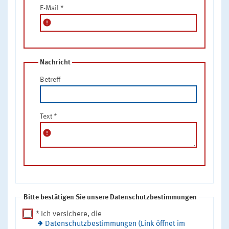
E-Mail
*
error
Nachricht
Betreff
Text
*
error
Bitte bestätigen Sie unsere Datenschutzbestimmungen
* Ich versichere, die
Datenschutzbestimmungen (Link öffnet im