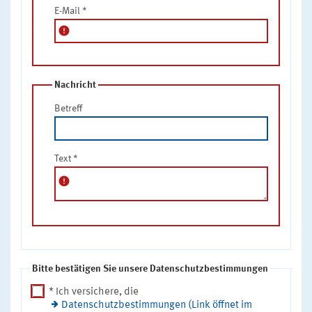
E-Mail
*
error
Nachricht
Betreff
Text
*
error
Bitte bestätigen Sie unsere Datenschutzbestimmungen
* Ich versichere, die
Datenschutzbestimmungen (Link öffnet im