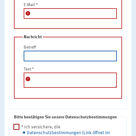
E-Mail
*
error
Nachricht
Betreff
Text
*
error
Bitte bestätigen Sie unsere Datenschutzbestimmungen
* Ich versichere, die
Datenschutzbestimmungen (Link öffnet im