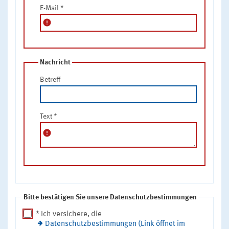
E-Mail
*
error
Nachricht
Betreff
Text
*
error
Bitte bestätigen Sie unsere Datenschutzbestimmungen
* Ich versichere, die
Datenschutzbestimmungen (Link öffnet im