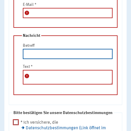
E-Mail
*
error
Nachricht
Betreff
Text
*
error
Bitte bestätigen Sie unsere Datenschutzbestimmungen
* Ich versichere, die
Datenschutzbestimmungen (Link öffnet im