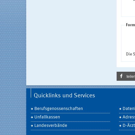
Form
Die S
teile
Quicklinks und Services
Berufsgenossenschaften
Daten
Unfallkassen
Adres
Landesverbände
D-Ärzt