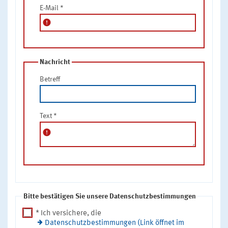
E-Mail
*
error
Nachricht
Betreff
Text
*
error
Bitte bestätigen Sie unsere Datenschutzbestimmungen
* Ich versichere, die
Datenschutzbestimmungen (Link öffnet im