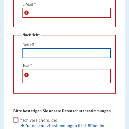
E-Mail
*
error
Nachricht
Betreff
Text
*
error
Bitte bestätigen Sie unsere Datenschutzbestimmungen
* Ich versichere, die
Datenschutzbestimmungen (Link öffnet im