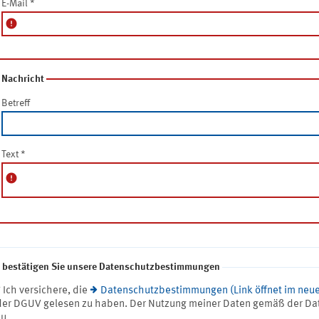
E-Mail
*
error
Nachricht
Betreff
Text
*
error
e bestätigen Sie unsere Datenschutzbestimmungen
* Ich versichere, die
Datenschutzbestimmungen (Link öffnet im neue
der DGUV gelesen zu haben. Der Nutzung meiner Daten gemäß der Da
zu.