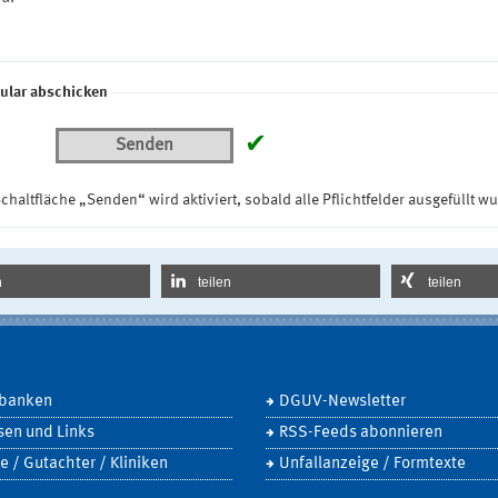
ular abschicken
✔
Senden
chaltfläche „Senden“ wird aktiviert, sobald alle Pflichtfelder ausgefüllt w
n
teilen
teilen
banken
DGUV-Newsletter
sen und Links
RSS-Feeds abonnieren
e / Gutachter / Kliniken
Unfallanzeige / Formtexte