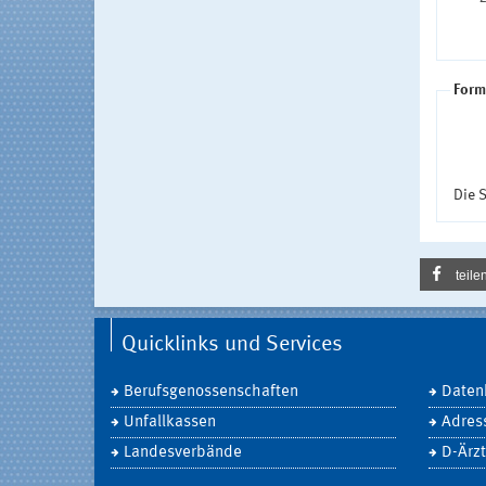
Form
Die S
teile
Quicklinks und Services
Berufsgenossenschaften
Daten
Unfallkassen
Adres
Landesverbände
D-Ärzt