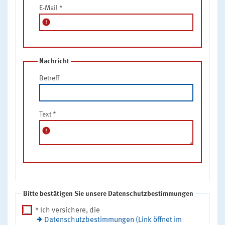
E-Mail
*
error
Nachricht
Betreff
Text
*
error
Bitte bestätigen Sie unsere Datenschutzbestimmungen
* Ich versichere, die
Datenschutzbestimmungen (Link öffnet im