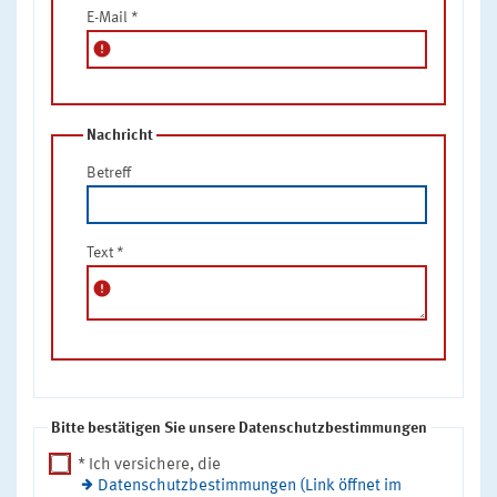
E-Mail
*
error
Nachricht
Betreff
Text
*
error
Bitte bestätigen Sie unsere Datenschutzbestimmungen
* Ich versichere, die
Datenschutzbestimmungen (Link öffnet im