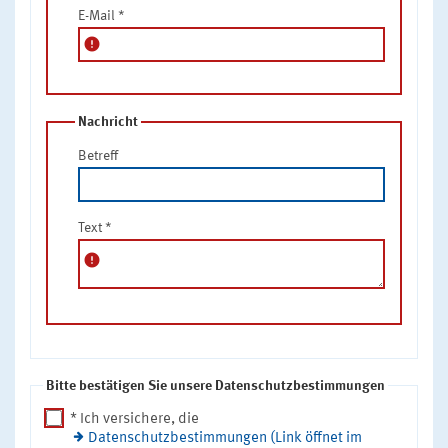
E-Mail
*
error
Nachricht
Betreff
Text
*
error
Bitte bestätigen Sie unsere Datenschutzbestimmungen
* Ich versichere, die
Datenschutzbestimmungen (Link öffnet im