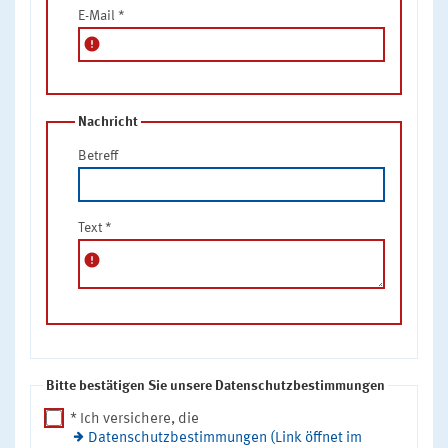
E-Mail
*
error
Nachricht
Betreff
Text
*
error
Bitte bestätigen Sie unsere Datenschutzbestimmungen
* Ich versichere, die
Datenschutzbestimmungen (Link öffnet im