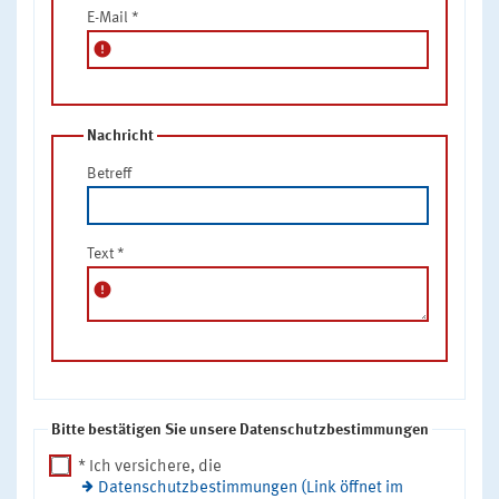
E-Mail
*
error
Nachricht
Betreff
Text
*
error
Bitte bestätigen Sie unsere Datenschutzbestimmungen
* Ich versichere, die
Datenschutzbestimmungen (Link öffnet im