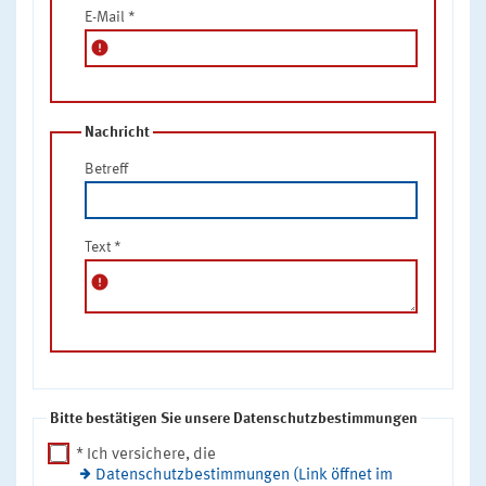
E-Mail
*
error
Nachricht
Betreff
Text
*
error
Bitte bestätigen Sie unsere Datenschutzbestimmungen
* Ich versichere, die
Datenschutzbestimmungen (Link öffnet im