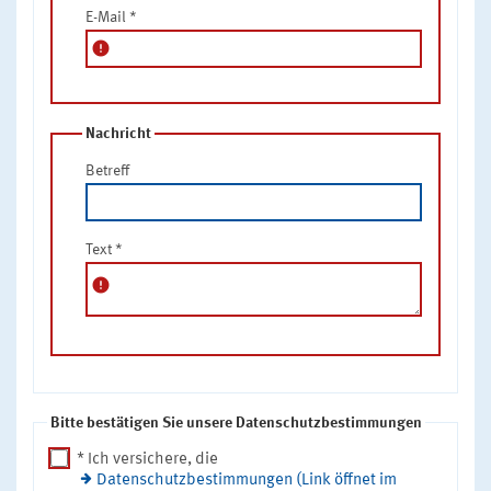
E-Mail
*
error
Nachricht
Betreff
Text
*
error
Bitte bestätigen Sie unsere Datenschutzbestimmungen
* Ich versichere, die
Datenschutzbestimmungen (Link öffnet im