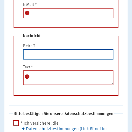
E-Mail
*
error
Nachricht
Betreff
Text
*
error
Bitte bestätigen Sie unsere Datenschutzbestimmungen
* Ich versichere, die
Datenschutzbestimmungen (Link öffnet im