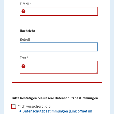
E-Mail
*
error
Nachricht
Betreff
Text
*
error
Bitte bestätigen Sie unsere Datenschutzbestimmungen
* Ich versichere, die
Datenschutzbestimmungen (Link öffnet im