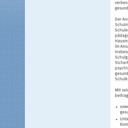
verbes
gesund
Der An
Schulm
Schule 
pädago
Hausme
im Ans
insbes
Schulg
Sicher
psychi
gesund
Schulk
Mit se
beitra
sowo
gesu
Unte
Kom