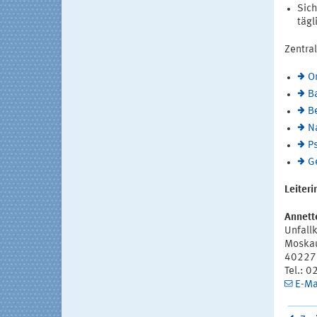
Sich
tägl
Zentra
O
B
B
N
P
G
Leiter
Annett
Unfall
Moskau
40227 
Tel.: 
E-Ma