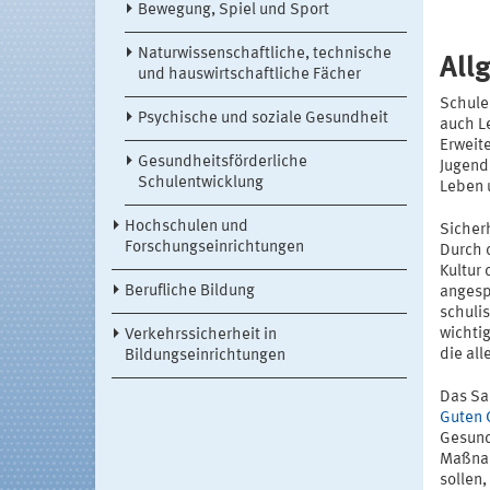
Bewegung, Spiel und Sport
Naturwissenschaftliche, technische
All
und hauswirtschaftliche Fächer
Schule
Psychische und soziale Gesundheit
auch L
Erweit
Gesundheitsförderliche
Jugend
Schulentwicklung
Leben 
Hochschulen und
Sicher
Forschungseinrichtungen
Durch 
Kultur 
Berufliche Bildung
angesp
schuli
wichti
Verkehrssicherheit in
die al
Bildungseinrichtungen
Das Sa
Guten 
Gesund
Maßnah
sollen,