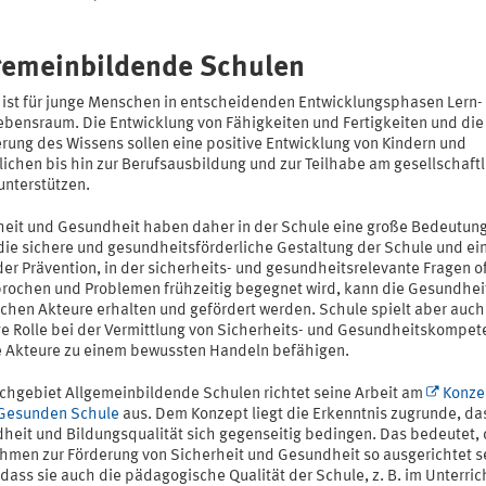
gemeinbildende Schulen
 ist für junge Menschen in entscheidenden Entwicklungsphasen Lern-
ebensraum. Die Entwicklung von Fähigkeiten und Fertigkeiten und die
erung des Wissens sollen eine positive Entwicklung von Kindern und
lichen bis hin zur Berufsausbildung und zur Teilhabe am gesellschaft
unterstützen.
heit und Gesundheit haben daher in der Schule eine große Bedeutung
die sichere und gesundheitsförderliche Gestaltung der Schule und ei
der Prävention, in der sicherheits- und gesundheitsrelevante Fragen o
rochen und Problemen frühzeitig begegnet wird, kann die Gesundheit
schen Akteure erhalten und gefördert werden. Schule spielt aber auch
ge Rolle bei der Vermittlung von Sicherheits- und Gesundheitskompet
le Akteure zu einem bewussten Handeln befähigen.
chgebiet Allgemeinbildende Schulen richtet seine Arbeit am
Konze
Gesunden Schule
aus. Dem Konzept liegt die Erkenntnis zugrunde, da
heit und Bildungsqualität sich gegenseitig bedingen. Das bedeutet,
men zur Förderung von Sicherheit und Gesundheit so ausgerichtet s
 dass sie auch die pädagogische Qualität der Schule, z. B. im Unterric