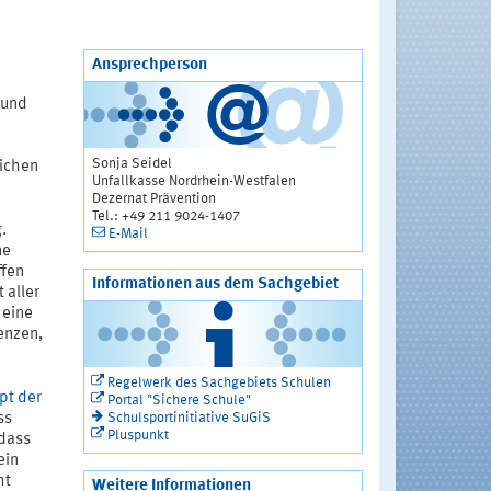
Ansprechperson
 und
Sonja Seidel
lichen
Unfallkasse Nordrhein-Westfalen
Dezernat Prävention
Tel.: +49 211 9024-1407
.
E-Mail
ne
ffen
Informationen aus dem Sachgebiet
 aller
 eine
enzen,
Regelwerk des Sachgebiets Schulen
pt der
Portal "Sichere Schule"
Schulsportinitiative SuGiS
ss
Pluspunkt
 dass
ein
ht
Weitere Informationen