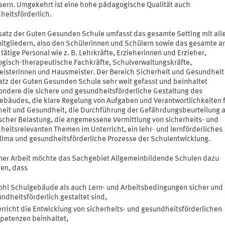
sern. Umgekehrt ist eine hohe pädagogische Qualität auch
heitsförderlich.
satz der Guten Gesunden Schule umfasst das gesamte Setting mit all
itgliedern, also den Schülerinnen und Schülern sowie das gesamte a
tätige Personal wie z. B. Lehrkräfte, Erzieherinnen und Erzieher,
gisch-therapeutische Fachkräfte, Schulverwaltungskräfte,
isterinnen und Hausmeister. Der Bereich Sicherheit und Gesundheit
atz der Guten Gesunden Schule sehr weit gefasst und beinhaltet
ondere die sichere und gesundheitsförderliche Gestaltung des
ebäudes, die klare Regelung von Aufgaben und Verantwortlichkeiten 
heit und Gesundheit, die Durchführung der Gefährdungsbeurteilung 
scher Belastung, die angemessene Vermittlung von sicherheits- und
heitsrelevanten Themen im Unterricht, ein lehr- und lernförderliches
lima und gesundheitsförderliche Prozesse der Schulentwicklung.
iner Arbeit möchte das Sachgebiet Allgemeinbildende Schulen dazu
gen, dass
hl Schulgebäude als auch Lern- und Arbeitsbedingungen sicher und
ndheitsförderlich gestaltet sind,
rricht die Entwicklung von sicherheits- und gesundheitsförderlichen
petenzen beinhaltet,