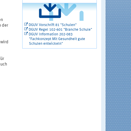
en
DGUV Vorschrift 81 "Schulen"
n der
DGUV Regel 102-601 "Branche Schule"
DGUV Information 202-083
"Fachkonzept Mit Gesundheit gute
 wird
Schulen entwickeln"
für
auch