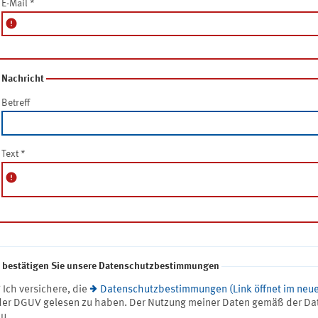
E-Mail
*
error
Nachricht
Betreff
Text
*
error
e bestätigen Sie unsere Datenschutzbestimmungen
* Ich versichere, die
Datenschutzbestimmungen (Link öffnet im neue
der DGUV gelesen zu haben. Der Nutzung meiner Daten gemäß der Da
zu.