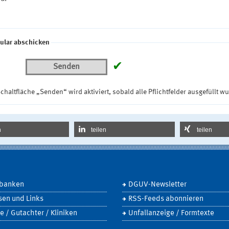
ular abschicken
✔
Senden
chaltfläche „Senden“ wird aktiviert, sobald alle Pflichtfelder ausgefüllt w
n
teilen
teilen
banken
DGUV-Newsletter
sen und Links
RSS-Feeds abonnieren
e / Gutachter / Kliniken
Unfallanzeige / Formtexte