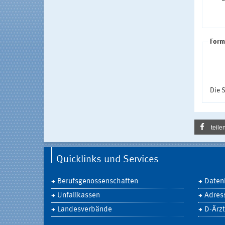
Form
Die S
teile
Quicklinks und Services
Berufsgenossenschaften
Daten
Unfallkassen
Adres
Landesverbände
D-Ärzt