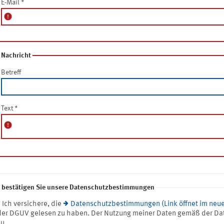
E-Mail
*
error
Nachricht
Betreff
Text
*
error
e bestätigen Sie unsere Datenschutzbestimmungen
* Ich versichere, die
Datenschutzbestimmungen (Link öffnet im neue
der DGUV gelesen zu haben. Der Nutzung meiner Daten gemäß der Da
zu.