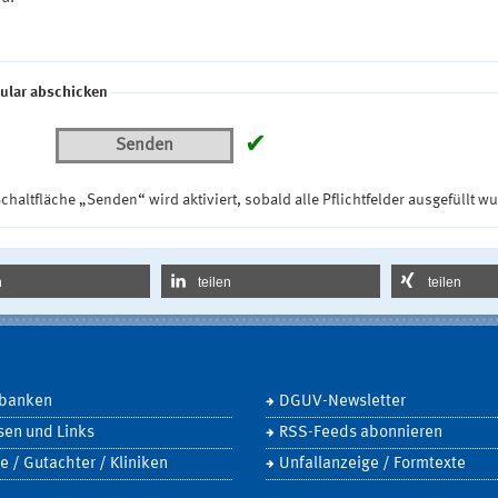
ular abschicken
✔
Senden
chaltfläche „Senden“ wird aktiviert, sobald alle Pflichtfelder ausgefüllt w
n
teilen
teilen
banken
DGUV-Newsletter
sen und Links
RSS-Feeds abonnieren
e / Gutachter / Kliniken
Unfallanzeige / Formtexte