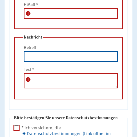
E-Mail
*
error
Nachricht
Betreff
Text
*
error
Bitte bestätigen Sie unsere Datenschutzbestimmungen
* Ich versichere, die
Datenschutzbestimmungen (Link öffnet im