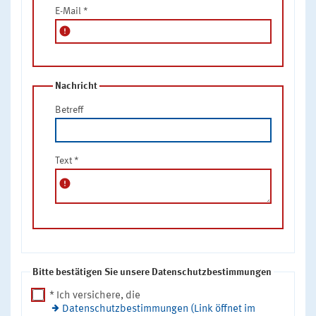
E-Mail
*
error
Nachricht
Betreff
Text
*
error
Bitte bestätigen Sie unsere Datenschutzbestimmungen
* Ich versichere, die
Datenschutzbestimmungen (Link öffnet im