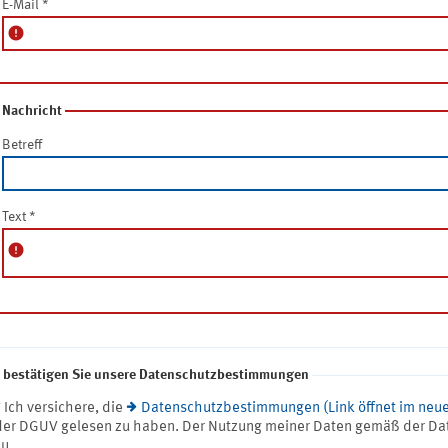
E-Mail
*
error
Nachricht
Betreff
Text
*
error
e bestätigen Sie unsere Datenschutzbestimmungen
* Ich versichere, die
Datenschutzbestimmungen (Link öffnet im neue
der DGUV gelesen zu haben. Der Nutzung meiner Daten gemäß der Da
zu.