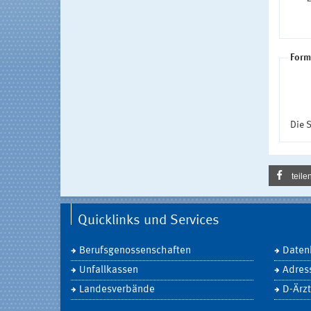
Form
Die S
teile
Quicklinks und Services
Berufsgenossenschaften
Daten
Unfallkassen
Adres
Landesverbände
D-Ärzt