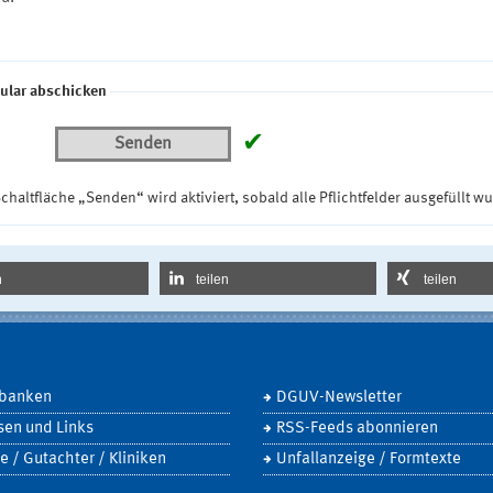
ular abschicken
✔
Senden
chaltfläche „Senden“ wird aktiviert, sobald alle Pflichtfelder ausgefüllt w
n
teilen
teilen
banken
DGUV-Newsletter
sen und Links
RSS-Feeds abonnieren
e / Gutachter / Kliniken
Unfallanzeige / Formtexte