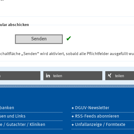
ular abschicken
✔
Senden
chaltfläche „Senden“ wird aktiviert, sobald alle Pflichtfelder ausgefüllt w
n
teilen
teilen
banken
DGUV-Newsletter
sen und Links
RSS-Feeds abonnieren
e / Gutachter / Kliniken
Unfallanzeige / Formtexte