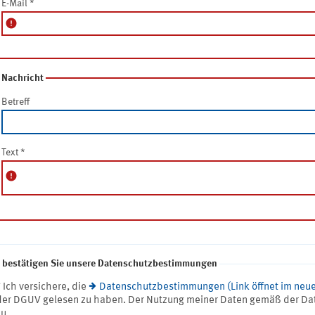
E-Mail
*
error
Nachricht
Betreff
Text
*
error
e bestätigen Sie unsere Datenschutzbestimmungen
* Ich versichere, die
Datenschutzbestimmungen (Link öffnet im neue
der DGUV gelesen zu haben. Der Nutzung meiner Daten gemäß der Da
zu.