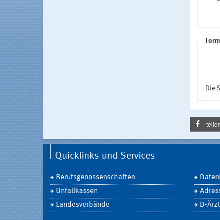
Form
Die S
teile
Quicklinks und Services
Berufsgenossenschaften
Daten
Unfallkassen
Adres
Landesverbände
D-Ärzt