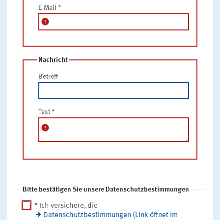
E-Mail
*
error
Nachricht
Betreff
Text
*
error
Bitte bestätigen Sie unsere Datenschutzbestimmungen
* Ich versichere, die
Datenschutzbestimmungen (Link öffnet im