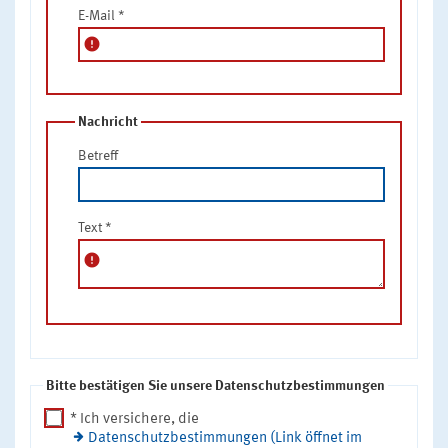
E-Mail
*
error
Nachricht
Betreff
Text
*
error
Bitte bestätigen Sie unsere Datenschutzbestimmungen
* Ich versichere, die
Datenschutzbestimmungen (Link öffnet im