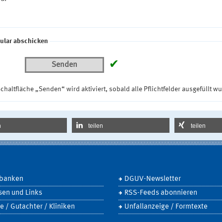
ular abschicken
✔
Senden
chaltfläche „Senden“ wird aktiviert, sobald alle Pflichtfelder ausgefüllt w
n
teilen
teilen
banken
DGUV-Newsletter
sen und Links
RSS-Feeds abonnieren
e / Gutachter / Kliniken
Unfallanzeige / Formtexte