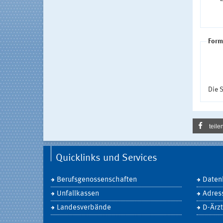
Form
Die S
teile
Quicklinks und Services
Berufsgenossenschaften
Daten
Unfallkassen
Adres
Landesverbände
D-Ärzt