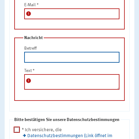
E-Mail
*
error
Nachricht
Betreff
Text
*
error
Bitte bestätigen Sie unsere Datenschutzbestimmungen
* Ich versichere, die
Datenschutzbestimmungen (Link öffnet im