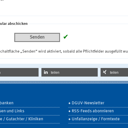
ular abschicken
✔
Senden
chaltfläche „Senden“ wird aktiviert, sobald alle Pflichtfelder ausgefüllt w
n
teilen
teilen
banken
DGUV-Newsletter
sen und Links
RSS-Feeds abonnieren
e / Gutachter / Kliniken
Unfallanzeige / Formtexte