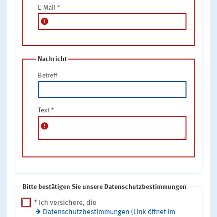
E-Mail
*
error
Nachricht
Betreff
Text
*
error
Bitte bestätigen Sie unsere Datenschutzbestimmungen
* Ich versichere, die
Datenschutzbestimmungen (Link öffnet im