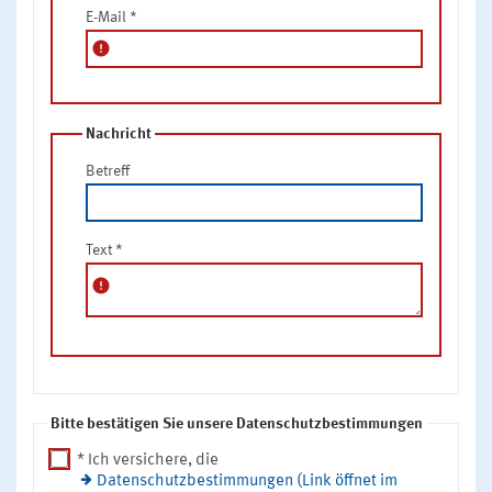
E-Mail
*
error
Nachricht
Betreff
Text
*
error
Bitte bestätigen Sie unsere Datenschutzbestimmungen
* Ich versichere, die
Datenschutzbestimmungen (Link öffnet im