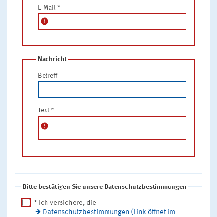
E-Mail
*
error
Nachricht
Betreff
Text
*
error
Bitte bestätigen Sie unsere Datenschutzbestimmungen
* Ich versichere, die
Datenschutzbestimmungen (Link öffnet im