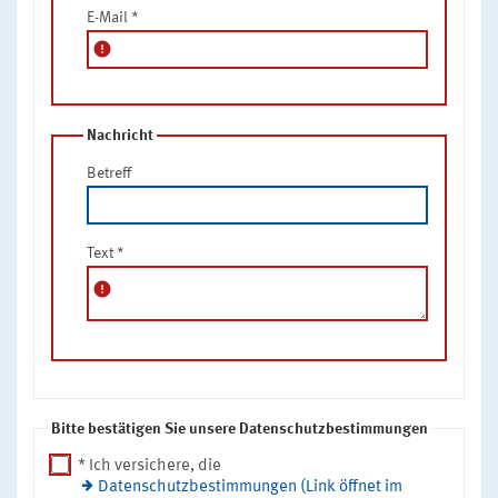
E-Mail
*
error
Nachricht
Betreff
Text
*
error
Bitte bestätigen Sie unsere Datenschutzbestimmungen
* Ich versichere, die
Datenschutzbestimmungen (Link öffnet im