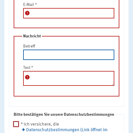
E-Mail
*
error
Nachricht
Betreff
Text
*
error
Bitte bestätigen Sie unsere Datenschutzbestimmungen
* Ich versichere, die
Datenschutzbestimmungen (Link öffnet im